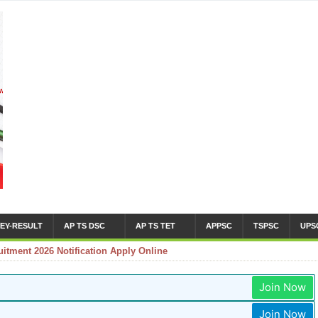
EY-RESULT
AP TS DSC
AP TS TET
APPSC
TSPSC
UPS
tment 2026 Notification Apply Online
Join Now
Join Now