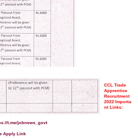
CCL Trade
Apprentice
Recruitment
2022
Importa
nt Links:
ps://t.me/jobnews_govt
ne
Apply Link