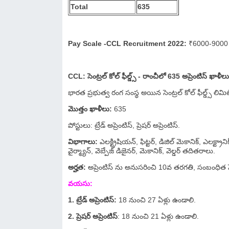
Total
635
Pay Scale -CCL Recruitment 2022:
₹6000-9000
CCL: సెంట్రల్ కోల్ ఫీల్డ్స్ - రాంచీలో 635 అప్రెంటిస్ ఖాళీ
భారత ప్రభుత్వ రంగ సంస్థ అయిన సెంట్రల్ కోల్ ఫీల్డ్స్ లిమిటె
మొత్తం ఖాళీలు:
635
పోస్టులు: ట్రేడ్ అప్రెంటిస్, ప్రెషర్ అప్రెంటిస్.
విభాగాలు:
ఎలక్ట్రిషియన్, ఫిట్టర్, డిజిల్ మెకానిక్, ఎలక్ట్రాని
వైర్మ్యాన్, వెబ్పేజ్ డిజైనర్, మెకానిక్, వెల్డర్ తదితరాలు.
అర్హత:
అప్రెంటిస్ ను అనుసరించి 10వ తరగతి, సంబంధిత స
వయసు:
1. ట్రేడ్ అప్రెంటిస్:
18 నుంచి 27 ఏళ్లు ఉండాలి.
2. ప్రెషర్ అప్రెంటిస్
: 18 నుంచి 21 ఏళ్లు ఉండాలి.