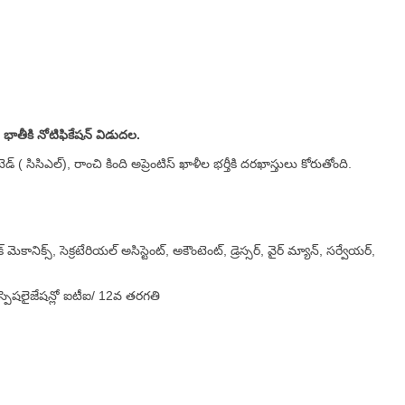
లు భాతీకి నోటిఫికేషన్ విడుదల.
డ్ ( సిసిఎల్), రాంచి కింది అప్రెంటిస్ ఖాళీల భర్తీకి దరఖాస్తులు కోరుతోంది.
క్ మెకానిక్స్, సెక్రటేరియల్ అసిస్టెంట్, అకౌంటెంట్, డ్రెస్సర్, వైర్ మ్యాన్, సర్వేయర్,
్పెషలైజేషన్లో ఐటీఐ/ 12వ తరగతి