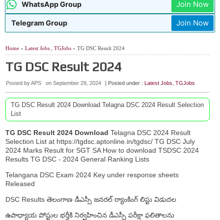
Join Now
WhatsApp Group
Join Now
Telegram Group
Home
»
Latest Jobs
,
TGJobs
» TG DSC Result 2024
TG DSC Result 2024
Posted by APS
on
September 29, 2024
| Posted under :
Latest Jobs
,
TGJobs
TG DSC Result 2024 Download Telagna DSC 2024 Result Selection
List
TG DSC Result 2024 Download
Telagna DSC 2024 Result
Selection List at https://tgdsc.aptonline.in/tgdsc/ TG DSC July
2024 Marks Result for SGT SA How to download TSDSC 2024
Results TG DSC - 2024 General Ranking Lists
Telangana DSC Exam 2024 Key under response sheets
Released
DSC Results తెలంగాణ డీఎస్సీ జనరల్ ర్యాంకింగ్ లిస్టు విడుదల
ఉపాధ్యాయ పోస్టుల భర్తీకి నిర్వహించిన డీఎస్సీ పరీక్షా ఫలితాలను