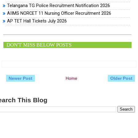
Telangana TG Police Recruitment Notification 2026
AIIMS NORCET 11 Nursing Officer Recruitment 2026
AP TET Hall Tickets July 2026
DON'T MISS BELOW POSTS
Newer Post
Home
Older Post
earch This Blog