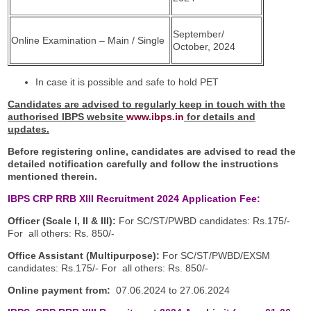
September/
Online Examination – Main / Single
October, 2024
In case it is possible and safe to hold PET
Candidates are advised to regularly keep in touch with the
authorised IBPS website
www.ibps.in
for details and
updates.
Before registering online, candidates are advised to read the
detailed notification carefully and
follow the instructions
mentioned therein.
IBPS CRP RRB XIII Recruitment 2024
Application Fee:
Officer (Scale I, II & III):
For SC/ST/PWBD candidates: Rs.175/-
For all others: Rs. 850/-
Office Assistant (Multipurpose):
For SC/ST/PWBD/EXSM
candidates: Rs.175/- For all others: Rs. 850/-
Online payment from:
07.06.2024 to 27.06.2024