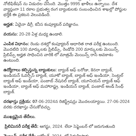
నోటిఫికేషన్ ను విడుదల చేసింది. మొత్తం 9995 ఖాళీలు ఉన్నాయి. దేశ
వ్యాప్తంగా 11 రకాల ప్రభుత్వ రంగ బ్యాంకులకు సంబంధించిన శాఖల్లో పోస్టుల
భర్తీకి ఈ ప్రకటన వెలువడింది.
అర్హత:
ఏదైనా డిగ్రీ, కనీస కంప్యూటర్ పరిజ్ఞానం.
వయసు:
20-28 ఏళ్ల మధ్య ఉండాలి.
ఎంపిక విధానం:
రెండు దశల్లో కంప్యూటర్ ఆధారిత రాత పరీక్ష ఉంటుంది.
మొదటిది 100 మార్కులకు ప్రిలిమ్స్, రెండోది 200 మార్కులకు మెయిన్స్.
ప్రిలిమ్స్ అర్హత సాధించిన వారికి లో మాత్రమే మెయిన్స్ రాసే అవకాశం
ఉంటుంది.
ఉద్యోగాలు కల్పిస్తున్న బ్యాంకులు:
బ్యాంక్ ఆఫ్ బరోడా, కెనరా బ్యాంక్,
ఇండియన్ ఓవర్సీస్ బ్యాంక్, యూకో బ్యాంక్, బ్యాంక్ ఆఫ్ ఇండియా, సెంట్రల్
బ్యాంక్ ఆఫ్ ఇండియా, పంజాబ్ నేషనల్ బ్యాంక్, యూనియన్ బ్యాంక్ ఆఫ్
ఇండియా, బ్యాంక్ ఆఫ్ మహారాష్ట్ర, ఇండియన్ బ్యాంక్, పంజాబ్ అండ్ సింధ్
బ్యాంక్.
దరఖాస్తు ప్రక్రియ: 07
-06-2024న రిజిస్ట్రేషన్లు మొదలయ్యాయి. 27-06-2024
వరకు దరఖాస్తు చేసుకోవచ్చు.
ముఖ్యమైన తేదీలు.
ప్రిలిమినరీ పరీక్ష తేదీ:
ఆగస్టు, 2024. లేదా సెప్టెంబర్ లో జరుగుతుంది
మెయిన్స్ పరీక్ష తేదీ:
అక్టోబర్, 2024. లో నిర్వహిస్తారు.