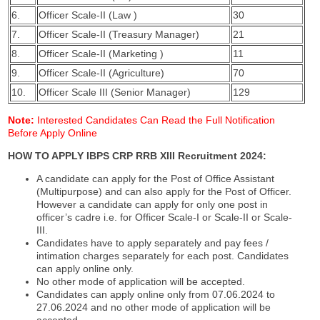
6.
Officer Scale-II (Law )
30
7.
Officer Scale-II (Treasury Manager)
21
8.
Officer Scale-II (Marketing )
11
9.
Officer Scale-II (Agriculture)
70
10.
Officer Scale III (Senior Manager)
129
Note:
Interested Candidates Can Read the Full Notification
Before Apply Online
HOW TO APPLY IBPS CRP RRB XIII Recruitment 2024:
A candidate can apply for the Post of Office Assistant
(Multipurpose) and can also apply for the Post of Officer.
However a candidate can apply for only one post in
officer’s cadre i.e. for Officer Scale-I or Scale-II or Scale-
III.
Candidates have to apply separately and pay fees /
intimation charges separately for each post. Candidates
can apply online only.
No other mode of application will be accepted.
Candidates can apply online only from 07.06.2024 to
27.06.2024 and no other mode of application will be
accepted.