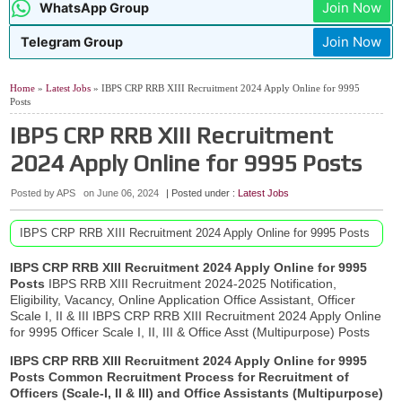
Join Now
WhatsApp Group
Telangana TG Police Recruitment Notification 2026
07:48 AM
AIIMS NORCET 11 Nursing Officer Recruitment 2026
04:02 AM
Join Now
Telegram Group
AP TET Hall Tickets July 2026
9:02 PM
06:53 AM
SAIL Rourkela Apprentices Recruitment 2026 Apply Online
Home
»
Latest Jobs
» IBPS CRP RRB XIII Recruitment 2024 Apply Online for 9995
Posts
IBPS CRP RRB XIII Recruitment
2024 Apply Online for 9995 Posts
Posted by APS
on
June 06, 2024
| Posted under :
Latest Jobs
IBPS CRP RRB XIII Recruitment 2024 Apply Online for 9995 Posts
IBPS CRP RRB XIII Recruitment 2024 Apply Online for 9995
Posts
IBPS RRB XIII Recruitment 2024-2025 Notification,
Eligibility, Vacancy, Online Application Office Assistant, Officer
Scale I, II & III IBPS CRP RRB XIII Recruitment 2024 Apply Online
for 9995 Officer Scale I, II, III & Office Asst (Multipurpose) Posts
IBPS CRP RRB XIII Recruitment 2024 Apply Online for 9995
Posts
Common Recruitment Process for
Recruitment of
Officers (Scale-I, II & III) and Office Assistants (Multipurpose)