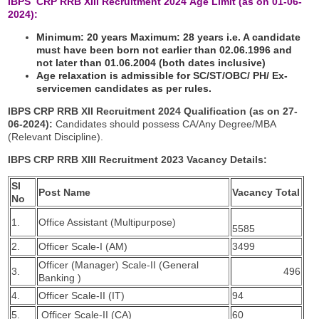
IBPS CRP RRB XIII Recruitment 2024
Age Limit (as on 01-06-
2024):
Minimum: 20 years
Maximum: 28 years i.e. A candidate
must have been born not earlier than 02.06.1996 and
not later than 01.06.2004 (both dates inclusive)
Age relaxation is admissible for SC/ST/OBC/ PH/ Ex-
servicemen candidates as per rules.
IBPS CRP RRB XII Recruitment 2024
Qualification (as on 27-
06-2024):
Candidates should possess CA/Any Degree/MBA
(Relevant Discipline).
IBPS CRP RRB XIII Recruitment 2023 Vacancy Details:
SI
Post Name
Vacancy Total
No
1.
Office Assistant (Multipurpose)
5585
2.
Officer Scale-I (AM)
3499
Officer (Manager) Scale-II (General
3.
496
Banking )
4.
Officer Scale-II (IT)
94
5.
Officer Scale-II (CA)
60