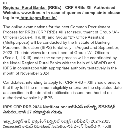
in
Regional Rural Banks
(RRBs) - CRP RRBs XIII
Authorised
Website:
www.ibps.in
In case of queries / complaints please
log in to
http://cgrs.ibps.in/
The online examinations for the next Common Recruitment
Process for RRBs (CRP RRBs XIII) for recruitment of Group “A”-
Officers (Scale-I, II & III) and Group “B”- Office Assistant
(Multipurpose) will be conducted by the Institute of Banking
Personnel Selection (IBPS) tentatively in August and September,
2023. The interviews for recruitment of Group “A”- Officers
(Scale-I, II & III) under the same process will be coordinated by
the Nodal Regional Rural Banks with the help of NABARD and
IBPS in consultation with appropriate authority tentatively in the
month of November 2024.
Candidates, intending to apply for CRP RRB – XIII should ensure
that they fulfil the minimum eligibility criteria on the stipulated date
as specified in the detailed notification issued and hosted on
authorised website by IBPS.
IBPS CRP RRB 2024 Notification: ఐబీపీఎస్ ఆర్ఆర్బి నోటిఫికేషన్
విడుదల..జూన్
27 దరఖాస్తుకు గడువు
ఇన్స్టిట్యూట్ ఆఫ్ బ్యాంకింగ్ పర్సనల్ సెలక్షన్ (ఐబీపీఎస్) 2024-2025
సంబంధించి కామన్ రిక్రూట్మెంట్ సంవత్సరానికి ప్రాసెస్(సీఆర్పీ)-X. - XIII