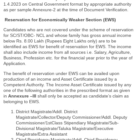
1.4.2023 on Central Government format by appropriate authority
as per sample Annexure-2 at the time of Document Verification.
Reservation for Economically Weaker Section (EWS)
Candidates who are not covered under the scheme of reservation
for SC/ST/OBC- NCL and whose family has gross annual income
below Rs. 8.00 Lakh (Rupees Eight Lakhs only) are to be
identified as EWS for benefit of reservation for EWS. The income
shall also include income from all sources i.e. Salary, Agriculture,
Business, Profession etc. for the financial year prior to the year of
Application.
The benefit of reservation under EWS can be availed upon
production of an income and Asset Certificate issued by a
Competent Authority. The Income Asset Certificate issued by any
one of the following authorities in the prescribed format as given
in
Annexure –III
shall only be accepted as candidate’s claim as
belonging to EWS.
District Magistrate/Addl. District
Magistrate/Collector/Deputy Commissioner/Addl. Deputy
Commissioner/1stClass Stipendiary Magistrate/Sub-
Divisional Magistrate/Taluka Magistrate/Executive
Magistrate/Extra Assistant
Chief Presidency Magistrate/Addl. Chief Presidency