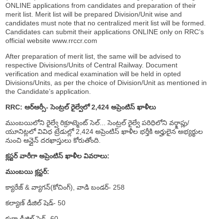
ONLINE applications from candidates and preparation of their
merit list. Merit list will be prepared Division/Unit wise and
candidates must note that no centralized merit list will be formed.
Candidates can submit their applications ONLINE only on RRC’s
official website www.rrccr.com
After preparation of merit list, the same will be advised to
respective Divisions/Units of Central Railway. Document
verification and medical examination will be held in opted
Divisions/Units, as per the choice of Division/Unit as mentioned in
the Candidate’s application.
RRC: ఆర్ఆర్సీ- సెంట్రల్ రైల్వేలో 2,424 అప్రెంటిస్ ఖాళీలు
ముంబయిలోని రైల్వే రిక్రూట్మెంట్ సెల్... సెంట్రల్ రైల్వే పరిధిలోని వర్క్షాప్లు/
యూనిట్లలో వివిధ ట్రేడుల్లో 2,424 అప్రెంటిస్ ఖాళీల భర్తీకి అర్హులైన అభ్యర్థుల
నుంచి ఆన్లైన్ దరఖాస్తులు కోరుతోంది.
క్లస్టర్ వారీగా అప్రెంటిస్ ఖాళీల వివరాలు:
ముంబయి క్లస్టర్:
క్యారేజ్ & వ్యాగన్(కోచింగ్), వాడి బండర్- 258
కల్యాణ్ డీజిల్ షెడ్- 50
కుర్లా డీజిల్ షెడ్- 60