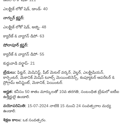
ఎలక్ట్రిక్ లోకో షెడ్, డాండ్- 40
నాగ్పుర్ క్లస్టర్:
ఎలక్ట్రిక్ లోకో షెడ్, అజ్ని- 48
క్యారేజ్ & వ్యాగన్ డిపో- 63
షోలాపూర్ క్లస్టర్:
క్యారేజ్ & వ్యాగన్ డిపో- 55
కుర్దువాడి వర్క్షాప్- 21
ట్రేడులు:
ఫిట్టర్, మెషినిస్ట్, షీట్ మెటల్ వర్కర్, వెల్డర్, ఎలక్ట్రిషియన్,
కార్పెంటర్, మెకానిక్ మెషిన్ టూల్స్ మెయింటెనెన్స్, కంప్యూటర్ ఆపరేటర్ &
ప్రోగ్రామ్ అసిస్టెంట్, మెకానిక్, పెయింటర్.
అర్హత:
కనీసం 50 శాతం మార్కులతో 10వ తరగతి, సంబంధిత ట్రేడులో ఐటీఐ
ఉత్తీర్ణులై ఉండాలి.
వయోపరిమితి:
15-07-2024 నాటికి 15 నుంచి 24 సంవత్సరాల మధ్య
ఉండాలి.
శిక్షణ కాలం:
ఒక సంవత్సరం.