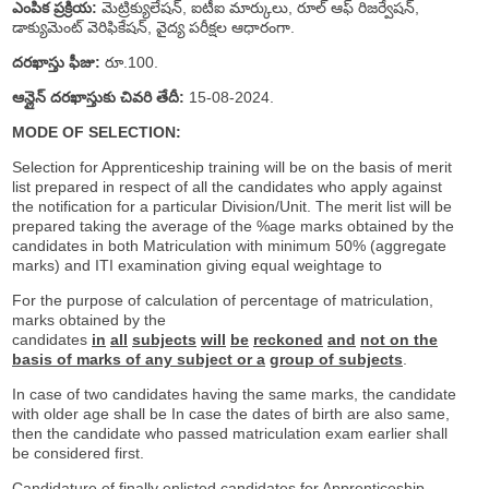
ఎంపిక ప్రక్రియ:
మెట్రిక్యులేషన్, ఐటీఐ మార్కులు, రూల్ ఆఫ్ రిజర్వేషన్,
డాక్యుమెంట్ వెరిఫికేషన్, వైద్య పరీక్షల ఆధారంగా.
దరఖాస్తు ఫీజు:
రూ.100.
ఆన్లైన్ దరఖాస్తుకు చివరి తేదీ:
15-08-2024.
MODE OF SELECTION:
Selection for Apprenticeship training will be on the basis of merit
list prepared in respect of all the candidates who apply against
the notification for a particular Division/Unit. The merit list will be
prepared taking the average of the %age marks obtained by the
candidates in both Matriculation with minimum 50% (aggregate
marks) and ITI examination giving equal weightage to
For the purpose of calculation of percentage of matriculation,
marks obtained by the
candidates
in
all
subjects
will
be
reckoned
and
not on the
basis of marks of any subject or a
group of subjects
.
In case of two candidates having the same marks, the candidate
with older age shall be In case the dates of birth are also same,
then the candidate who passed matriculation exam earlier shall
be considered first.
Candidature of finally enlisted candidates for Apprenticeship