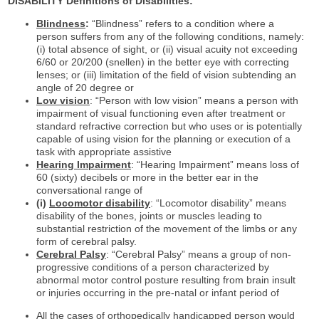
DISABILITY Definitions of Disabilities:
Blindness
:
“Blindness” refers to a condition where a
person suffers from any of the following conditions, namely:
(i) total absence of sight, or (ii) visual acuity not exceeding
6/60 or 20/200 (snellen) in the better eye with correcting
lenses; or (iii) limitation of the field of vision subtending an
angle of 20 degree or
Low vision
: “Person with low vision” means a person with
impairment of visual functioning even after treatment or
standard refractive correction but who uses or is potentially
capable of using vision for the planning or execution of a
task with appropriate assistive
Hearing Impairment
: “Hearing Impairment” means loss of
60 (sixty) decibels or more in the better ear in the
conversational range of
(i)
Locomotor disability
: “Locomotor disability” means
disability of the bones, joints or muscles leading to
substantial restriction of the movement of the limbs or any
form of cerebral palsy.
Cerebral Palsy
: “Cerebral Palsy” means a group of non-
progressive conditions of a person characterized by
abnormal motor control posture resulting from brain insult
or injuries occurring in the pre-natal or infant period of
All the cases of orthopedically handicapped person would