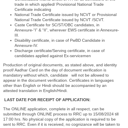
trade in which applied/ Provisional National Trade
Certificate indicating
National Trade Certificate issued by NCVT or Provisional
National Trade Certificate issued by NCVT /SCVT.
Caste Certificate for SC/ST/OBC candidates, in
Annexure-“I” & “II”, wherever EWS certificate in Annexure-
III.
Disability certificate, in case of PwBD Candidate in
Annexure-IV.
Discharge certificate/Serving certificate, in case of
candidates applied against Ex-servicemen
Production of original documents, as stated above, and identity
proof/ Aadhar Card on the day of document verification is
mandatory without which, candidate will not be allowed to
appear in the document verification. Certificates in languages
other than English or Hindi should be accompanied by an
attested translation in English/Hindi.
LAST DATE FOR RECEIPT OF APPLICATION:
The ONLINE application, complete in all respect, can be
submitted through ONLINE process to RRC up to 15/08/2024 till
17:00 hrs. No physical copy of the application is required to be
sent to RRC. Even if it is received, no cognizance will be taken to