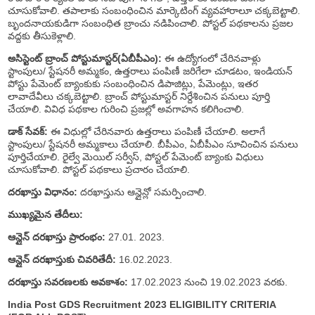
చూసుకోవాలి. తపాలాకు సంబంధించిన మార్కెటింగ్ వ్యవహారాలూ చక్కబెట్టాలి.
బృందనాయకుడిగా సంబంధిత బ్రాంచు నడిపించాలి. పోస్టల్ పథకాలను ప్రజల
వద్దకు తీసుకెళ్లాలి.
అసిస్టెంట్ బ్రాంచ్ పోస్టుమాస్టర్(ఏబీపీఎం):
ఈ ఉద్యోగంలో చేరినవాళ్లు
స్టాంపులు/ స్టేషనరీ అమ్మకం, ఉత్తరాలు పంపిణీ జరిగేలా చూడటం, ఇండియన్
పోస్టు పేమెంట్ బ్యాంకుకు సంబంధించిన డిపాజిట్లు, పేమెంట్లు, ఇతర
లావాదేవీలు చక్కబెట్టాలి. బ్రాంచ్ పోస్టుమాస్టర్ నిర్దేశించిన పనులు పూర్తి
చేయాలి. వివిధ పథకాల గురించి ప్రజల్లో అవగాహన కలిగించాలి.
డాక్ సేవక్:
ఈ విధుల్లో చేరినవారు ఉత్తరాలు పంపిణీ చేయాలి. అలాగే
స్టాంపులు/ స్టేషనరీ అమ్మకాలు చేయాలి. బీపీఎం, ఏబీపీఎం సూచించిన పనులు
పూర్తిచేయాలి. రైల్వే మెయిల్ సర్వీస్, పోస్టల్ పేమెంట్ బ్యాంకు విధులు
చూసుకోవాలి. పోస్టల్ పథకాలు ప్రచారం చేయాలి.
దరఖాస్తు విధానం:
దరఖాస్తును ఆన్లైన్లో సమర్పించాలి.
ముఖ్యమైన తేదీలు:
ఆన్లైన్ దరఖాస్తు ప్రారంభం:
27.01. 2023.
ఆన్లైన్ దరఖాస్తుకు చివరితేదీ:
16.02.2023.
దరఖాస్తు సవరణలకు అవకాశం:
17.02.2023 నుంచి 19.02.2023 వరకు.
India Post GDS Recruitment 2023 ELIGIBILITY CRITERIA