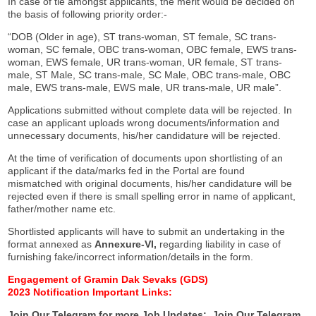
In case of tie amongst applicants, the merit would be decided on
the basis of following priority order:-
“DOB (Older in age), ST trans-woman, ST female, SC trans-
woman, SC female, OBC trans-woman, OBC female, EWS trans-
woman, EWS female, UR trans-woman, UR female, ST trans-
male, ST Male, SC trans-male, SC Male, OBC trans-male, OBC
male, EWS trans-male, EWS male, UR trans-male, UR male”.
Applications submitted without complete data will be rejected. In
case an applicant uploads wrong documents/information and
unnecessary documents, his/her candidature will be rejected.
At the time of verification of documents upon shortlisting of an
applicant if the data/marks fed in the Portal are found
mismatched with original documents, his/her candidature will be
rejected even if there is small spelling error in name of applicant,
father/mother name etc.
Shortlisted applicants will have to submit an undertaking in the
format annexed as
Annexure
-
VI,
regarding liability in case of
furnishing fake/incorrect information/details in the form.
Engagement of Gramin Dak Sevaks (GDS)
2023 Notification
Important Links:
Join Our Telegram for more Job Updates:
Join Our Telegram