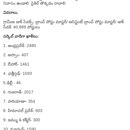
నివాసం ఉండాలి. సైకిల్ తొక్కడం రావాలి.
వివరాలు.
గ్రామీణ డాక్ సేవక్స్- బ్రాంచ్ పోస్టు మాస్టర్/ అసిస్టెంట్ బ్రాంచ్ పోస్టు మాస్టర్/ డాక్
సేవక్: 40,889 పోస్టులు
సర్కిల్ వారీగా ఖాళీలు:
1. ఆంధ్రప్రదేశ్- 2480
2. అస్సాం- 407
3. బీహార్- 1461
4. ఛత్తీస్గఢ్- 1593
5.ఢిల్లీ - 46
6. గుజరాత్- 2017
7. హరియాణా- 354
8. హిమాచల్ ప్రదేశ్- 603
9. జమ్ము & కశ్మీర్- 300
10. ఝార్ఖండ్- 1590