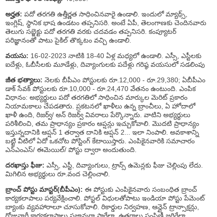
అర్హత:
పదో తరగతి ఉత్తీర్ణత సాధించినవారై ఉండాలి. ఇందులో మ్యాథ్స్,
ఇంగ్లిష్, స్థానిక భాష ఉండటం తప్పనిసరి. అంటే ఏపీ, తెలంగాణకు చెందినవారు
తెలుగు సబ్జెక్టు పదో తరగతి వరకు చదవడం తప్పనిసరి. కంప్యూటర్
పరిజ్ఞానంతో పాటు సైకిల్ తొక్కటం వచ్చి ఉండాలి.
వయసు:
16-02-2023 నాటికి 18-40 ఏళ్ల మధ్యలో ఉండాలి. ఎస్సీ, ఎస్టీలకు
ఐదేళ్లు, ఓబీసీలకు మూడేళ్లు, దివ్యాంగులకు పదేళ్లు గరిష్ఠ వయసులో సడలింపు
జీత భత్యాలు:
నెలకు బీపీఎం పోస్టులకు రూ.12,000 - రూ.29,380; ఏబీపీఎం
డాక్ సేవక్ పోస్టులకు రూ.10,000 - రూ.24,470 వేతనం ఉంటుంది. ఎంపిక
విధానం: అభ్యర్థులు పదో తరగతిలో సాధించిన మార్కుల మెరిట్ ప్రకారం
నియామకాలు చేపడతారు. ప్రకటనలో ఖాళీలు ఉన్న బ్రాంచీలు, ఏ హోదాలో
ఖాళీ ఉంది, రిజర్వ్/ అన్ రిజర్వ్ వివరాలు పేర్కొన్నారు. వాటిని అభ్యర్థులు
పరిశీలించి, తమ ప్రాధాన్యం ప్రకారం ఆప్షన్లు ఇచ్చుకోవాలి. మొదటి ప్రాధాన్యం
ఇస్తున్నదానికి ఆప్షన్ 1 తర్వాత దానికి ఆప్షన్ 2... ఇలా నింపాలి. అవకాశాన్ని
బట్టి వీటిలో ఏదో ఒకచోట పోస్టింగ్ కేటాయిస్తారు. ఎంపికైనవారికి సమాచారం
ఎన్ఎంఎస్/ ఈమెయిల్/ పోస్టు ద్వారా అందుతుంది.
దరఖాస్తు ఫీజు:
ఎస్సీ, ఎస్టీ, దివ్యాంగులు, ట్రాన్స్ ఉమెన్లకు ఫీజు చెల్లింపు లేదు.
మిగిలిన అభ్యర్థులు రూ.వంద చెల్లించాలి.
బ్రాంచ్ పోస్టు మాస్టర్(బీపీఎం):
ఈ పోస్టుకు ఎంపికైనవారు సంబంధిత బ్రాంచ్
కార్యకలాపాలు పర్యవేక్షించాలి. పోస్టల్ విధులతోపాటు ఇండియా పోస్టు పేమెంట్
బ్యాంకు వ్యవహారాలూ చూసుకోవాలి. రికార్డుల నిర్వహణ, ఆన్లైన్ ట్రాన్సాక్షన్లు,
రోజువారీ కార్యకలాపాలు సజావుగా సాగేలా, ఉత్తరాలు పంపిణీ జరిగేలా