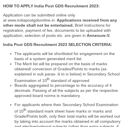
HOW TO APPLY
India Post GDS Recruitment 2023:
Application can be submitted online only
at www.indiapostgdsonline.in.
Applications received from any
other
mode shall not be entertained
.
Brief instructions for
registration, payment of fee, documents to be uploaded with
application, selection of posts etc. are given in
Annexure-V.
India Post GDS Recruitment 2023 SELECTION CRITERIA
:
The applicants will be shortlisted for engagement on the
basis of a system generated merit list.
The Merit list will be prepared on the basis of marks
obtained/ conversion of Grades/Points to marks (as
explained in sub paras- iii to ix below) in Secondary School
th
Examination of 10
standard of approved
Boards aggregated to percentage to the accuracy of 4
decimals. Passing of all the subjects as per the respective
approved board norms is mandatory.
For applicants where their Secondary School Examination
th
of 10
standard mark sheet have marks or marks and
Grade/Points both, only their total marks will be worked out
by taking into account the marks obtained in all compulsory
and elective/optional subjects (other than extra subjects, if