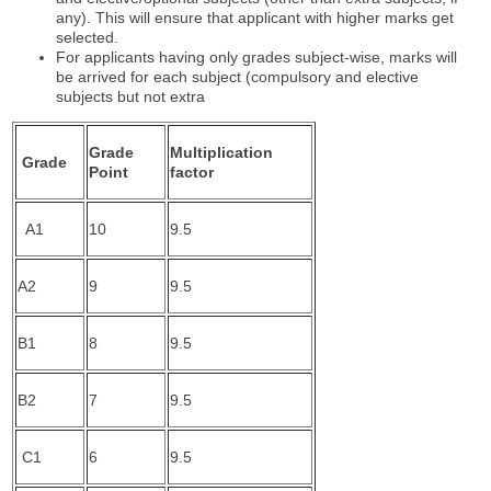
any). This will ensure that applicant with higher marks get
selected.
For applicants having only grades subject-wise, marks will
be arrived for each subject (compulsory and elective
subjects but not extra
Grade
Multiplication
Grade
Point
factor
A1
10
9.5
A2
9
9.5
B1
8
9.5
B2
7
9.5
C1
6
9.5