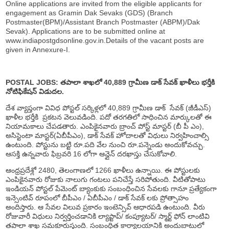
Online applications are invited from the eligible applicants for
engagement as Gramin Dak Sevaks (GDS) (Branch
Postmaster(BPM)/Assistant Branch Postmaster (ABPM)/Dak
Sevak). Applications are to be submitted online at
www.indiapostgdsonline.gov.in.Details of the vacant posts are
given in Annexure-I.
POSTAL JOBS: తపాలా శాఖలో 40,889 గ్రామీణ డాక్ సేవక్ ఖాళీలు భర్తీకి
నోటిఫికేషన్ విడుదల.
దేశ వ్యాప్తంగా వివిధ పోస్టల్ సర్కిళ్లలో 40,889 గ్రామీణ డాక్ సేవక్ (జీడీఎస్)
ఖాళీల భర్తీకి ప్రకటన వెలువడింది. పదో తరగతిలో సాధించిన మార్కులతో ఈ
నియామకాలు చేపడతారు. ఎంపికైనవారు బ్రాంచ్ పోస్ట్ మాస్టర్ (బీ పీ ఎం),
అసిస్టెంటా మాస్టర్(ఏబీపీఎం), డాక్ సేవక్ హోదాలతో విధులు నిర్వహించాల్సి
ఉంటుంది. పోస్టును బట్టి రూ.పది వేల నుంచి రూ.పన్నెండు అందుకోవచ్చు.
ఆసక్తి ఉన్నవారు ఫిబ్రవరి 16 లోగా ఆన్లైన్ దరఖాస్తు చేసుకోవాలి.
ఆంధ్రప్రదేశ్లో 2480, తెలంగాణలో 1266 ఖాళీలు ఉన్నాయి. ఈ పోస్టులకు
ఎంపికైనవారు రోజుకు నాలుగు గంటలు పనిచేస్తే సరిపోతుంది. వీటితోపాటు
ఇండియన్ పోస్టల్ పేమెంట్ బ్యాంకుకు సంబంధించిన సేవలకు గానూ ప్రత్యేకంగా
ఇన్సెంటివ్ రూపంలో బీపీఎం / ఏబీపీఎం / డాక్ సేవక్ లకు ప్రోత్సాహం
అందిస్తారు. ఆ సేవల విలువ ప్రకారం ఇంటెన్సివ్ ఆధారపడి ఉంటుంది. వీరు
రోజువారీ విధులు నిర్వర్తించడానికి ల్యాప్టాప్/ కంప్యూటర్/ స్మార్ట్ ఫోన్ లాంటివి
తపాలా శాఖ సమకూరుస్తుంది. సంబంధిత కార్యాలయానికి అందుబాటులో