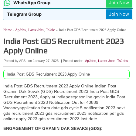
Join Now
WhatsApp Group
Join Now
Telegram Group
Home
»
ApJobs
,
Latest Jobs
,
TsJobs
» India Post GDS Recruitment 2023 Apply Online
India Post GDS Recruitment 2023
Apply Online
Posted by APS
on
January 27, 2023
| Posted under :
ApJobs
,
Latest Jobs
,
TsJobs
India Post GDS Recruitment 2023 Apply Online
India Post GDS Recruitment 2023 Apply Online Indian Post
Gramin Dak Sevak (GDS) Recruitment 2023 India Post GDS
Recruitment 2023, Apply at indiapostgdsonline.gov.in India Post
GDS Recruitment 2023 Notification Out for 40889
Vacancyapplication form date gds cycle 5 notification 2023 next
gds recruitment 2023 gds recruitment 2023 notification pdf gds
online apply 2023 gds recruitment 2023 last date
ENGAGEMENT OF GRAMIN DAK SEVAKS (GDS):