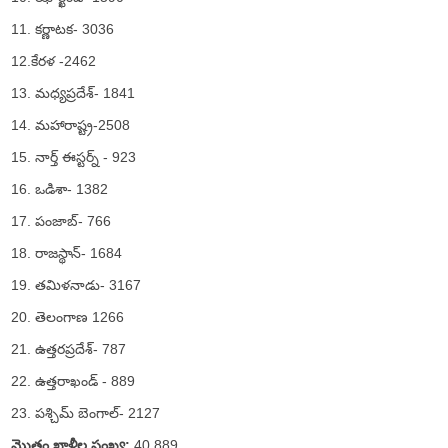
11. కర్ణాటక- 3036
12.కేరళ -2462
13. మధ్యప్రదేశ్- 1841
14. మహారాష్ట్ర-2508
15. నార్త్ ఈస్టర్న్ - 923
16. ఒడిశా- 1382
17. పంజాబ్- 766
18. రాజస్థాన్- 1684
19. తమిళనాడు- 3167
20. తెలంగాణ 1266
21. ఉత్తరప్రదేశ్- 787
22. ఉత్తరాఖండ్ - 889
23. పశ్చిమ్ బెంగాల్- 2127
మొత్తం ఖాళీల సంఖ్య:
40,889.